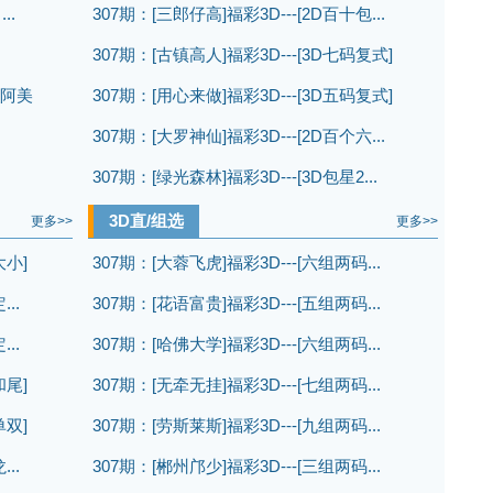
..
307期：[三郎仔高]福彩3D---[2D百十包...
307期：[古镇高人]福彩3D---[3D七码复式]
劝阿美
307期：[用心来做]福彩3D---[3D五码复式]
307期：[大罗神仙]福彩3D---[2D百个六...
307期：[绿光森林]福彩3D---[3D包星2...
3D直/组选
更多
>>
更多
>>
大小]
307期：[大蓉飞虎]福彩3D---[六组两码...
..
307期：[花语富贵]福彩3D---[五组两码...
..
307期：[哈佛大学]福彩3D---[六组两码...
和尾]
307期：[无牵无挂]福彩3D---[七组两码...
单双]
307期：[劳斯莱斯]福彩3D---[九组两码...
..
307期：[郴州邝少]福彩3D---[三组两码...