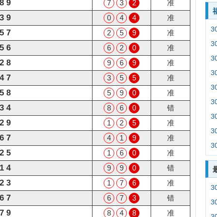
8 9
7
3
2
准
3 9
0
4
4
准
3
5 7
2
5
9
准
3
5 6
6
2
0
准
3
2 8
9
6
9
准
3
4 7
3
5
5
准
5 8
5
9
0
准
3
3 4
8
6
0
错
3
2 9
1
2
5
准
6 7
4
1
9
准
3
2 5
1
6
0
准
1 4
9
9
0
错
2 3
1
7
6
准
3
6 7
6
7
3
错
3
7 9
8
4
8
准
3