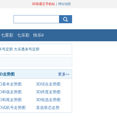
3D彩霸王手机站
|
网站地图
七星彩
七乐彩
快乐8
杀号定胆
大乐透杀号定胆
3D走势图
更多
>>
3D基本走势图
3D综合走势图
3D和值走势图
3D跨度走势图
3D和尾走势图
3D组选走势图
3D试机号走势图
直选形态走势