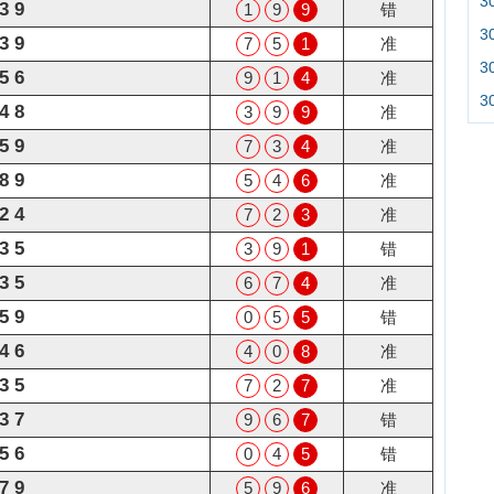
3
3 9
1
9
9
错
3
3 9
7
5
1
准
3
5 6
9
1
4
准
3
4 8
3
9
9
准
5 9
7
3
4
准
8 9
5
4
6
准
2 4
7
2
3
准
3 5
3
9
1
错
3 5
6
7
4
准
5 9
0
5
5
错
4 6
4
0
8
准
3 5
7
2
7
准
3 7
9
6
7
错
5 6
0
4
5
错
7 9
5
9
6
准