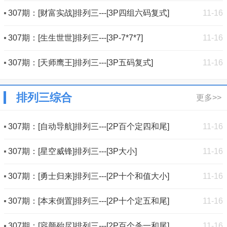
307期：[财富实战]排列三---[3P四组六码复式]
11-16
307期：[生生世世]排列三---[3P-7*7*7]
11-16
307期：[天师鹰王]排列三---[3P五码复式]
11-16
排列三综合
更多>>
307期：[自动导航]排列三---[2P百个定四和尾]
11-16
307期：[星空威锋]排列三---[3P大小]
11-16
307期：[勇士归来]排列三---[2P十个和值大小]
11-16
307期：[本末倒置]排列三---[2P十个定五和尾]
11-16
307期：[容颜殆尽]排列三---[2P百个杀一和尾]
11-16