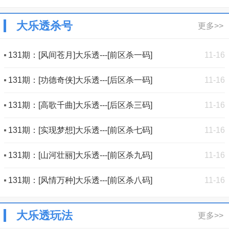
大乐透杀号
更多>>
131期：[风间苍月]大乐透---[前区杀一码]
11-16
131期：[功德奇侠]大乐透---[后区杀一码]
11-16
131期：[高歌千曲]大乐透---[后区杀三码]
11-16
131期：[实现梦想]大乐透---[前区杀七码]
11-16
131期：[山河壮丽]大乐透---[前区杀九码]
11-16
131期：[风情万种]大乐透---[前区杀八码]
11-16
大乐透玩法
更多>>