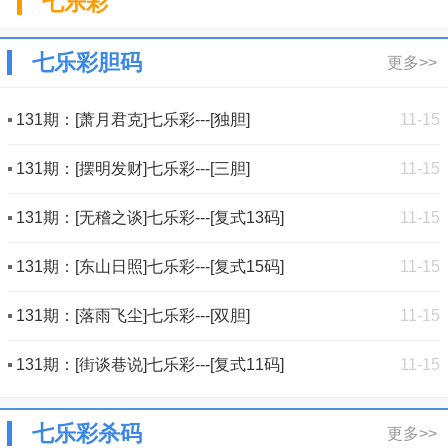
七乐彩
七乐彩胆码
更多>>
131期：[萧月君克]七乐彩---[独胆]
11-15
131期：[摆明发财]七乐彩---[三胆]
11-15
131期：[无稽之谈]七乐彩---[复式13码]
11-15
131期：[东山日照]七乐彩---[复式15码]
11-15
131期：[落雨飞尘]七乐彩---[双胆]
11-15
131期：[街谈巷说]七乐彩---[复式11码]
11-15
七乐彩杀码
更多>>