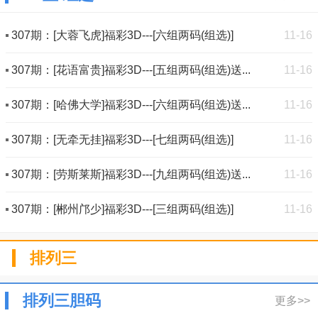
307期：[大蓉飞虎]福彩3D---[六组两码(组选)]
11-16
307期：[花语富贵]福彩3D---[五组两码(组选)送...
11-16
307期：[哈佛大学]福彩3D---[六组两码(组选)送...
11-16
307期：[无牵无挂]福彩3D---[七组两码(组选)]
11-16
307期：[劳斯莱斯]福彩3D---[九组两码(组选)送...
11-16
307期：[郴州邝少]福彩3D---[三组两码(组选)]
11-16
排列三
排列三胆码
更多>>