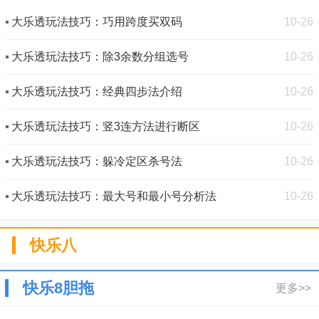
大乐透玩法技巧：巧用跨度买双码
10-26
大乐透玩法技巧：除3余数分组选号
10-26
大乐透玩法技巧：经典四步法介绍
10-26
大乐透玩法技巧：竖3连方法进行断区
10-26
大乐透玩法技巧：躲冷定区杀号法
10-26
大乐透玩法技巧：最大号和最小号分析法
10-26
快乐八
快乐8胆拖
更多>>