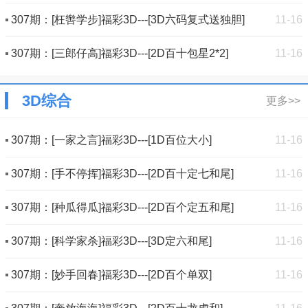
307期：[枉辔学步]福彩3D---[3D六码复式送独胆]
11-16
307期：[三郎仔高]福彩3D---[2D百十包星2*2]
11-16
3D综合
更多>>
307期：[一家之言]福彩3D---[1D百位大小]
11-16
307期：[手不停挥]福彩3D---[2D百十定七和尾]
11-16
307期：[种瓜得瓜]福彩3D---[2D百个定五和尾]
11-16
307期：[科学家杀]福彩3D---[3D定六和尾]
11-16
307期：[妙手回春]福彩3D---[2D百个单双]
11-16