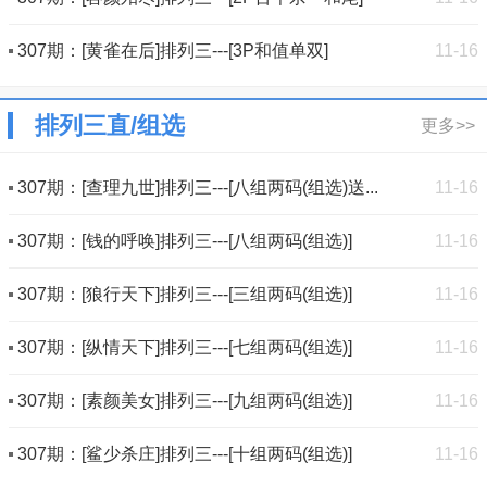
307期：[黄雀在后]排列三---[3P和值单双]
11-16
排列三直/组选
更多>>
307期：[查理九世]排列三---[八组两码(组选)送...
11-16
307期：[钱的呼唤]排列三---[八组两码(组选)]
11-16
307期：[狼行天下]排列三---[三组两码(组选)]
11-16
307期：[纵情天下]排列三---[七组两码(组选)]
11-16
307期：[素颜美女]排列三---[九组两码(组选)]
11-16
307期：[鲨少杀庄]排列三---[十组两码(组选)]
11-16