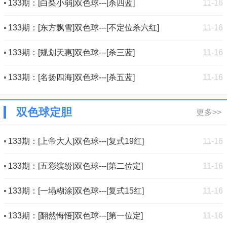
133期：[白梨小弱]双色球---[杀四蓝]
11-16
133期：[东方飘雪]双色球---[不定位杀六红]
11-16
133期：[规划天惠]双色球---[杀三蓝]
11-16
133期：[名扬四海]双色球---[杀五蓝]
11-16
双色球定胆
更多>>
133期：[上帝大人]双色球---[复式19红]
11-16
133期：[五彩缤纷]双色球---[第二位定]
11-16
133期：[一塌糊涂]双色球---[复式15红]
11-16
133期：[翻然悔悟]双色球---[第一位定]
11-16