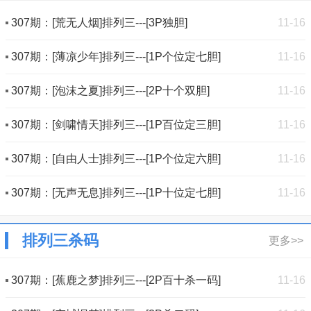
307期：[荒无人烟]排列三---[3P独胆]
11-16
307期：[薄凉少年]排列三---[1P个位定七胆]
11-16
307期：[泡沫之夏]排列三---[2P十个双胆]
11-16
307期：[剑啸情天]排列三---[1P百位定三胆]
11-16
307期：[自由人士]排列三---[1P个位定六胆]
11-16
307期：[无声无息]排列三---[1P十位定七胆]
11-16
排列三杀码
更多>>
307期：[蕉鹿之梦]排列三---[2P百十杀一码]
11-16