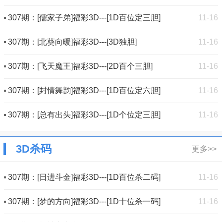
307期：[儒家子弟]福彩3D---[1D百位定三胆]
11-16
307期：[北葵向暖]福彩3D---[3D独胆]
11-16
307期：[飞天魔王]福彩3D---[2D百个三胆]
11-16
307期：[封情舞韵]福彩3D---[1D百位定六胆]
11-16
307期：[总有出头]福彩3D---[1D个位定三胆]
11-16
3D杀码
更多>>
307期：[日进斗金]福彩3D---[1D百位杀二码]
11-16
307期：[梦的方向]福彩3D---[1D十位杀一码]
11-16