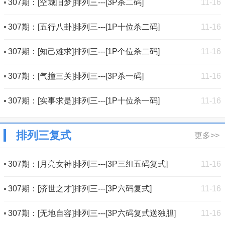
307期：[空城旧梦]排列三---[3P杀二码]
11-16
307期：[五行八卦]排列三---[1P十位杀二码]
11-16
307期：[知己难求]排列三---[1P个位杀二码]
11-16
307期：[气撞三关]排列三---[3P杀一码]
11-16
307期：[实事求是]排列三---[1P十位杀一码]
11-16
排列三复式
更多>>
307期：[月亮女神]排列三---[3P三组五码复式]
11-16
307期：[济世之才]排列三---[3P六码复式]
11-16
307期：[无地自容]排列三---[3P六码复式送独胆]
11-16