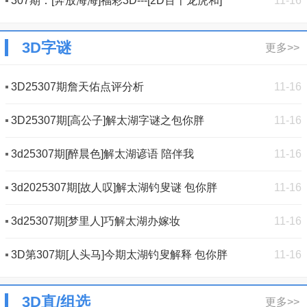
307期：[奔放海海]福彩3D---[2D百十龙虎和]
11-16
3D字谜
更多>>
3D25307期詹天佑点评分析
11-16
3D25307期[高公子]解太湖字谜之包你胖
11-16
3d25307期[醉晨色]解太湖谚语 陪伴我
11-16
3d2025307期[故人叹]解太湖钓叟谜 包你胖
11-16
3d25307期[梦里人]巧解太湖办嫁妆
11-16
3D第307期[人头马]今期太湖钓叟解释 包你胖
11-16
3D直/组选
更多>>