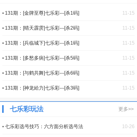
131期：[金牌至尊]七乐彩---[杀1码]
11-15
131期：[晴天霹雳]七乐彩---[杀2码]
11-15
131期：[兵临城下]七乐彩---[杀1码]
11-15
131期：[多愁多病]七乐彩---[杀5码]
11-15
131期：[与鹤共舞]七乐彩---[杀6码]
11-15
131期：[神龙給力]七乐彩---[杀3码]
11-15
七乐彩玩法
更多>>
七乐彩选号技巧：六方面分析选号法
10-26