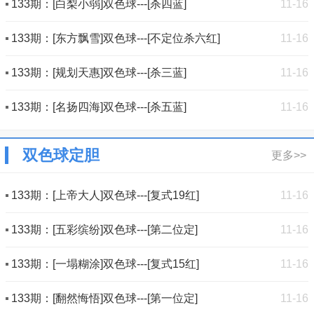
133期：[白梨小弱]双色球---[杀四蓝]
11-16
133期：[东方飘雪]双色球---[不定位杀六红]
11-16
133期：[规划天惠]双色球---[杀三蓝]
11-16
133期：[名扬四海]双色球---[杀五蓝]
11-16
双色球定胆
更多>>
133期：[上帝大人]双色球---[复式19红]
11-16
133期：[五彩缤纷]双色球---[第二位定]
11-16
133期：[一塌糊涂]双色球---[复式15红]
11-16
133期：[翻然悔悟]双色球---[第一位定]
11-16