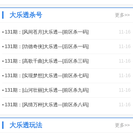
大乐透杀号
更多>>
131期：[风间苍月]大乐透---[前区杀一码]
11-16
131期：[功德奇侠]大乐透---[后区杀一码]
11-16
131期：[高歌千曲]大乐透---[后区杀三码]
11-16
131期：[实现梦想]大乐透---[前区杀七码]
11-16
131期：[山河壮丽]大乐透---[前区杀九码]
11-16
131期：[风情万种]大乐透---[前区杀八码]
11-16
大乐透玩法
更多>>