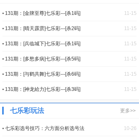
131期：[金牌至尊]七乐彩---[杀1码]
11-15
131期：[晴天霹雳]七乐彩---[杀2码]
11-15
131期：[兵临城下]七乐彩---[杀1码]
11-15
131期：[多愁多病]七乐彩---[杀5码]
11-15
131期：[与鹤共舞]七乐彩---[杀6码]
11-15
131期：[神龙給力]七乐彩---[杀3码]
11-15
七乐彩玩法
更多>>
七乐彩选号技巧：六方面分析选号法
10-26