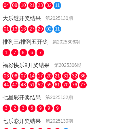
04
08
10
21
23
32
11
大乐透开奖结果
第2025130期
01
13
16
27
29
02
11
排列三/排列五开奖
第2025306期
1
7
8
6
7
福彩快乐8开奖结果
第2025306期
03
06
07
14
17
20
21
31
32
36
44
47
48
51
52
55
61
70
76
77
七星彩开奖结果
第2025132期
3
2
3
6
9
9
9
七乐彩开奖结果
第2025130期