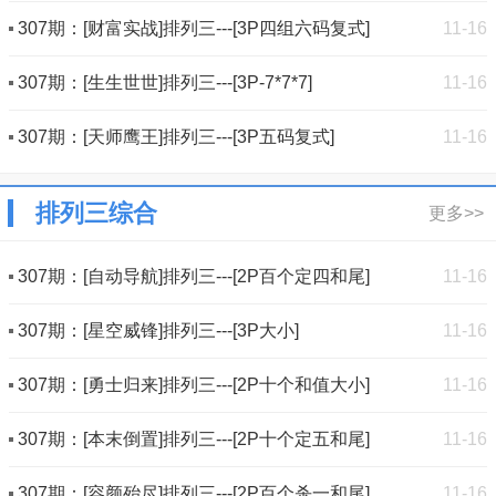
307期：[财富实战]排列三---[3P四组六码复式]
11-16
307期：[生生世世]排列三---[3P-7*7*7]
11-16
307期：[天师鹰王]排列三---[3P五码复式]
11-16
排列三综合
更多>>
307期：[自动导航]排列三---[2P百个定四和尾]
11-16
307期：[星空威锋]排列三---[3P大小]
11-16
307期：[勇士归来]排列三---[2P十个和值大小]
11-16
307期：[本末倒置]排列三---[2P十个定五和尾]
11-16
307期：[容颜殆尽]排列三---[2P百个杀一和尾]
11-16