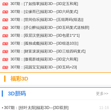
307期：[了如指掌]福彩3D---[3D定五和尾]
307期：[尘缘而已]福彩3D---[3D六码复式]
307期：[世间伯乐]福彩3D---[五组两码(组选)]
307期：[济公醉仙]福彩3D---[3D五码复式送独胆]
307期：[双层汉堡]福彩3D---[3D包星1*1*1]
307期：[孤独成瘾]福彩3D---[3D组选10注]
307期：[财富滚滚]福彩3D---[3D三组四码复式]
307期：[傲视群雄]福彩3D---[3D定六和尾]
307期：[花园宝宝]福彩3D---[3D五码=23]
福彩3D
3D胆码
更多>>
307期：[丝叶太阳]福彩3D---[3D双胆]
11-16