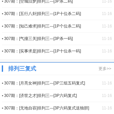
307期：[空城旧梦]排列三---[3P杀二码]
11-16
307期：[五行八卦]排列三---[1P十位杀二码]
11-16
307期：[知己难求]排列三---[1P个位杀二码]
11-16
307期：[气撞三关]排列三---[3P杀一码]
11-16
307期：[实事求是]排列三---[1P十位杀一码]
11-16
排列三复式
更多>>
307期：[月亮女神]排列三---[3P三组五码复式]
11-16
307期：[济世之才]排列三---[3P六码复式]
11-16
307期：[无地自容]排列三---[3P六码复式送独胆]
11-16