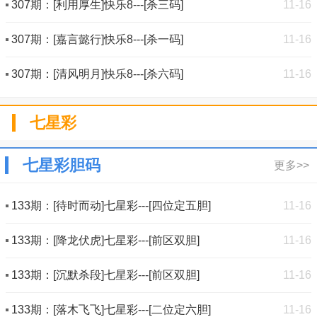
307期：[利用厚生]快乐8---[杀三码]
11-16
307期：[嘉言懿行]快乐8---[杀一码]
11-16
307期：[清风明月]快乐8---[杀六码]
11-16
七星彩
七星彩胆码
更多>>
133期：[待时而动]七星彩---[四位定五胆]
11-16
133期：[降龙伏虎]七星彩---[前区双胆]
11-16
133期：[沉默杀段]七星彩---[前区双胆]
11-16
133期：[落木飞飞]七星彩---[二位定六胆]
11-16