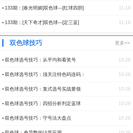
133期：[春光明媚]双色球---[红球四胆]
11-16
133期：[天下奇才]双色球---[定三蓝]
11-16
双色球技巧
更多>>
双色球选号技巧：从平均和看奖号
10-26
双色球选号技巧：须关注特色码连码：
10-26
双色球选号技巧：复式选号实战要领
10-26
双色球选号技巧：四招分析判定蓝球
10-26
双色球选号技巧：守号法大盘点
10-26
双色球：奇异数的计算应用
10-26