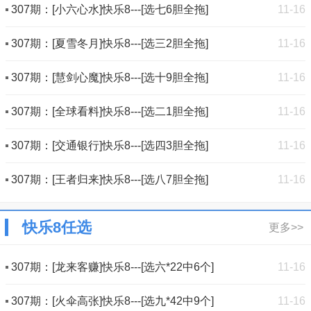
307期：[小六心水]快乐8---[选七6胆全拖]
11-16
307期：[夏雪冬月]快乐8---[选三2胆全拖]
11-16
307期：[慧剑心魔]快乐8---[选十9胆全拖]
11-16
307期：[全球看料]快乐8---[选二1胆全拖]
11-16
307期：[交通银行]快乐8---[选四3胆全拖]
11-16
307期：[王者归来]快乐8---[选八7胆全拖]
11-16
快乐8任选
更多>>
307期：[龙来客赚]快乐8---[选六*22中6个]
11-16
307期：[火伞高张]快乐8---[选九*42中9个]
11-16