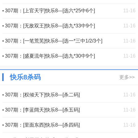
307期：[上官天宇]快乐8---[选六*25中6个]
11-16
307期：[无敌双王]快乐8---[选九*33中9个]
11-16
307期：[一笔荒芜]快乐8---[选一*三中1/2/3个]
11-16
307期：[盛夏流年]快乐8---[选九*30中9个]
11-16
快乐8杀码
更多>>
307期：[权倾天下]快乐8---[杀二码]
11-16
307期：[李蓝阔天]快乐8---[杀五码]
11-16
307期：[里面东西]快乐8---[杀四码]
11-16