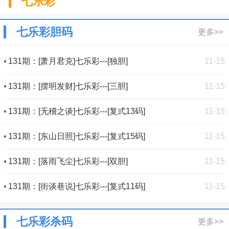
七乐彩
七乐彩胆码
更多>>
131期：[萧月君克]七乐彩---[独胆]
11-15
131期：[摆明发财]七乐彩---[三胆]
11-15
131期：[无稽之谈]七乐彩---[复式13码]
11-15
131期：[东山日照]七乐彩---[复式15码]
11-15
131期：[落雨飞尘]七乐彩---[双胆]
11-15
131期：[街谈巷说]七乐彩---[复式11码]
11-15
七乐彩杀码
更多>>