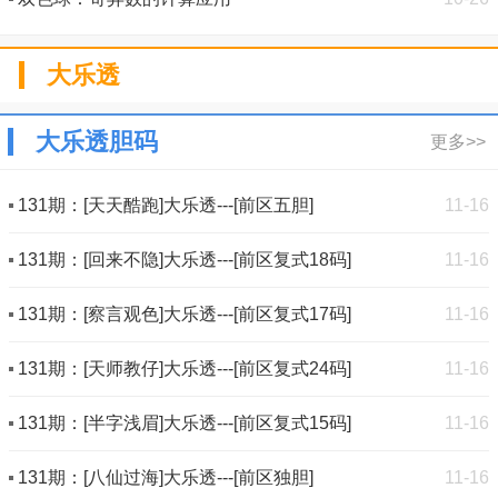
大乐透
大乐透胆码
更多>>
131期：[天天酷跑]大乐透---[前区五胆]
11-16
131期：[回来不隐]大乐透---[前区复式18码]
11-16
131期：[察言观色]大乐透---[前区复式17码]
11-16
131期：[天师教仔]大乐透---[前区复式24码]
11-16
131期：[半字浅眉]大乐透---[前区复式15码]
11-16
131期：[八仙过海]大乐透---[前区独胆]
11-16