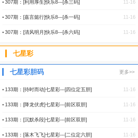
307期：[利用厚生]快乐8---[杀三码]
11-16
307期：[嘉言懿行]快乐8---[杀一码]
11-16
307期：[清风明月]快乐8---[杀六码]
11-16
七星彩
七星彩胆码
更多>>
133期：[待时而动]七星彩---[四位定五胆]
11-16
133期：[降龙伏虎]七星彩---[前区双胆]
11-16
133期：[沉默杀段]七星彩---[前区双胆]
11-16
133期：[落木飞飞]七星彩---[二位定六胆]
11-16