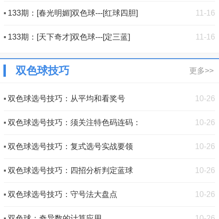
133期：[春光明媚]双色球---[红球四胆]
11-16
133期：[天下奇才]双色球---[定三蓝]
11-16
双色球技巧
更多>>
双色球选号技巧：从平均和看奖号
10-26
双色球选号技巧：须关注特色码连码：
10-26
双色球选号技巧：复式选号实战要领
10-26
双色球选号技巧：四招分析判定蓝球
10-26
双色球选号技巧：守号法大盘点
10-26
双色球：奇异数的计算应用
10-26