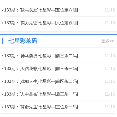
133期：[欲与头发]七星彩---[五位定六胆]
11-16
133期：[实力见证]七星彩---[六位定双胆]
11-16
七星彩杀码
更多>>
133期：[神马前线]七星彩---[前三杀二码]
11-16
133期：[天佑我彩]七星彩---[前三杀一码]
11-16
133期：[戏如人生]七星彩---[前区杀二码]
11-16
133期：[人中吕布]七星彩---[后三杀一码]
11-16
133期：[算命先生]七星彩---[三位杀一码]
11-16