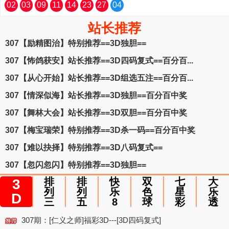
02
03
09
11
14
23
27
04
站长推荐
307【励精图治】特别推荐==3D独胆==
307【怖鸽获安】站长推荐==3D四码复式==百分百...
307【从心开始】站长推荐==3D组选五注==百分百...
307【情深似海】站长推荐==3D独胆==百分百中奖
307【舞林大会】站长推荐==3D双胆==百分百中奖
307【梅宝瑞荣】特别推荐==3D杀一码==百分百中奖
307【难以抉择】特别推荐==3D八码复式==
307【忽闪忽闪】特别推荐==3D独胆==
排
排
快
双
七
大
3
列
列
乐
色
星
乐
D
三
五
8
球
彩
透
307期：[仁义之师]福彩3D---[3D四码复式]