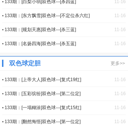
133期：[白梨小弱]双色球---[杀四蓝]
11-16
133期：[东方飘雪]双色球---[不定位杀六红]
11-16
133期：[规划天惠]双色球---[杀三蓝]
11-16
133期：[名扬四海]双色球---[杀五蓝]
11-16
双色球定胆
更多>>
133期：[上帝大人]双色球---[复式19红]
11-16
133期：[五彩缤纷]双色球---[第二位定]
11-16
133期：[一塌糊涂]双色球---[复式15红]
11-16
133期：[翻然悔悟]双色球---[第一位定]
11-16