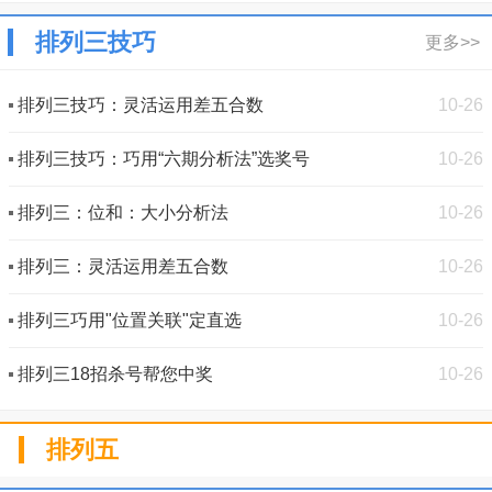
排列三技巧
更多>>
排列三技巧：灵活运用差五合数
10-26
排列三技巧：巧用“六期分析法”选奖号
10-26
排列三：位和：大小分析法
10-26
排列三：灵活运用差五合数
10-26
排列三巧用"位置关联"定直选
10-26
排列三18招杀号帮您中奖
10-26
排列五