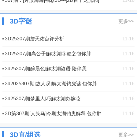
307期：[奔放海海]福彩3D---[2D百十龙虎和]
11-16
3D字谜
更多>>
3D25307期詹天佑点评分析
11-16
3D25307期[高公子]解太湖字谜之包你胖
11-16
3d25307期[醉晨色]解太湖谚语 陪伴我
11-16
3d2025307期[故人叹]解太湖钓叟谜 包你胖
11-16
3d25307期[梦里人]巧解太湖办嫁妆
11-16
3D第307期[人头马]今期太湖钓叟解释 包你胖
11-16
3D直/组选
更多>>