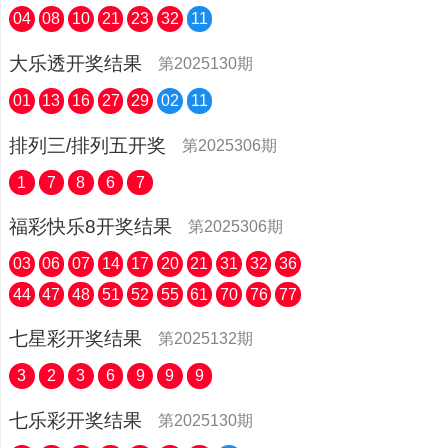
04
08
10
21
23
32
11
大乐透开奖结果
第2025130期
01
13
16
27
29
02
11
排列三/排列五开奖
第2025306期
1
7
8
6
7
福彩快乐8开奖结果
第2025306期
03
06
07
14
17
20
21
31
32
36
44
47
48
51
52
55
61
70
76
77
七星彩开奖结果
第2025132期
3
2
3
6
9
9
9
七乐彩开奖结果
第2025130期