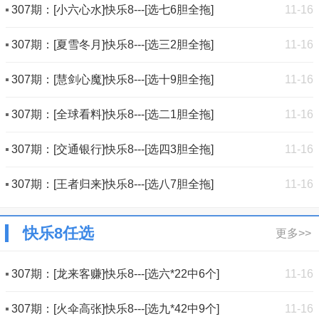
307期：[小六心水]快乐8---[选七6胆全拖]
11-16
307期：[夏雪冬月]快乐8---[选三2胆全拖]
11-16
307期：[慧剑心魔]快乐8---[选十9胆全拖]
11-16
307期：[全球看料]快乐8---[选二1胆全拖]
11-16
307期：[交通银行]快乐8---[选四3胆全拖]
11-16
307期：[王者归来]快乐8---[选八7胆全拖]
11-16
快乐8任选
更多>>
307期：[龙来客赚]快乐8---[选六*22中6个]
11-16
307期：[火伞高张]快乐8---[选九*42中9个]
11-16