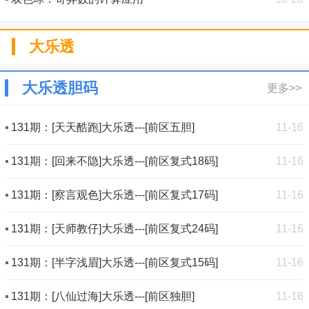
大乐透
大乐透胆码
更多>>
131期：[天天酷跑]大乐透---[前区五胆]
11-16
131期：[回来不隐]大乐透---[前区复式18码]
11-16
131期：[察言观色]大乐透---[前区复式17码]
11-16
131期：[天师教仔]大乐透---[前区复式24码]
11-16
131期：[半字浅眉]大乐透---[前区复式15码]
11-16
131期：[八仙过海]大乐透---[前区独胆]
11-16