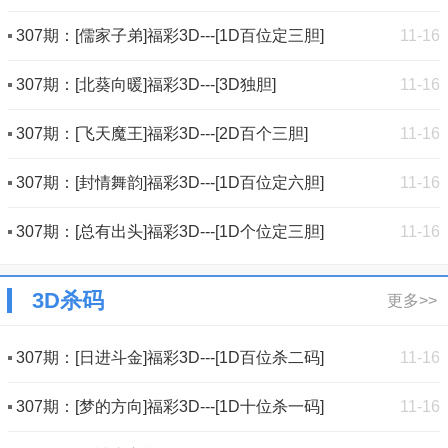
307期：[儒家子弟]福彩3D---[1D百位定三胆]
11-16
307期：[北葵向暖]福彩3D---[3D独胆]
11-16
307期：[飞天魔王]福彩3D---[2D百个三胆]
11-16
307期：[封情舞韵]福彩3D---[1D百位定六胆]
11-16
307期：[总有出头]福彩3D---[1D个位定三胆]
11-16
3D杀码
更多>>
307期：[日进斗金]福彩3D---[1D百位杀二码]
11-16
307期：[梦的方向]福彩3D---[1D十位杀一码]
11-16