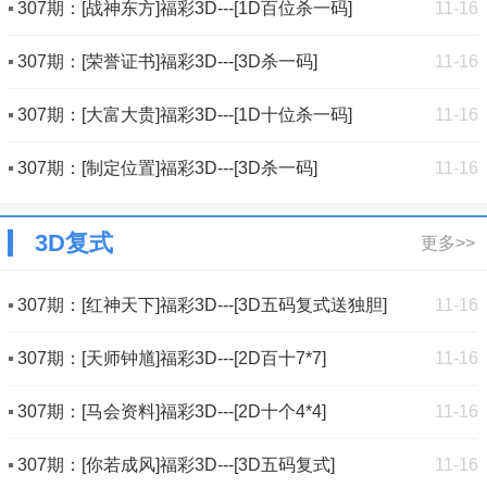
307期：[战神东方]福彩3D---[1D百位杀一码]
11-16
307期：[荣誉证书]福彩3D---[3D杀一码]
11-16
307期：[大富大贵]福彩3D---[1D十位杀一码]
11-16
307期：[制定位置]福彩3D---[3D杀一码]
11-16
3D复式
更多>>
307期：[红神天下]福彩3D---[3D五码复式送独胆]
11-16
307期：[天师钟馗]福彩3D---[2D百十7*7]
11-16
307期：[马会资料]福彩3D---[2D十个4*4]
11-16
307期：[你若成风]福彩3D---[3D五码复式]
11-16