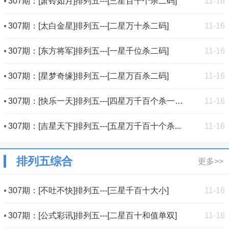
307期：[萧铃如月]排列五---[三星百十个杀二码]
11-16
307期：[太白金星]排列五---[二星万十杀二码]
11-16
307期：[东方将军]排列五---[一星千位杀二码]
11-16
307期：[星梦奇缘]排列五---[二星万百杀二码]
11-16
307期：[快乐一天]排列五---[四星万千百个杀一码]
11-16
307期：[吉星天下]排列五---[五星万千百十个杀...
11-16
排列五综合
更多>>
307期：[不吐不快]排列五---[三星千百十大小]
11-16
307期：[公式彩讯]排列五---[二星百十和值单双]
11-16