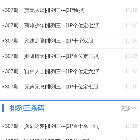
307期：[荒无人烟]排列三---[3P独胆]
11-16
307期：[薄凉少年]排列三---[1P个位定七胆]
11-16
307期：[泡沫之夏]排列三---[2P十个双胆]
11-16
307期：[剑啸情天]排列三---[1P百位定三胆]
11-16
307期：[自由人士]排列三---[1P个位定六胆]
11-16
307期：[无声无息]排列三---[1P十位定七胆]
11-16
排列三杀码
更多>>
307期：[蕉鹿之梦]排列三---[2P百十杀一码]
11-16