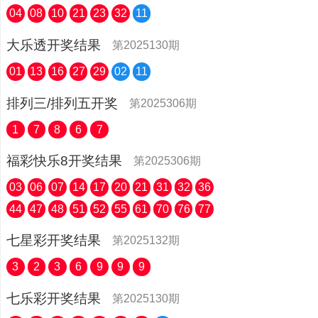
04
08
10
21
23
32
11
大乐透开奖结果
第2025130期
01
13
16
27
29
02
11
排列三/排列五开奖
第2025306期
1
7
8
6
7
福彩快乐8开奖结果
第2025306期
03
06
07
14
17
20
21
31
32
36
44
47
48
51
52
55
61
70
76
77
七星彩开奖结果
第2025132期
3
2
3
6
9
9
9
七乐彩开奖结果
第2025130期