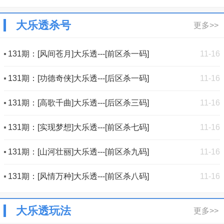
大乐透杀号
更多>>
131期：[风间苍月]大乐透---[前区杀一码]
11-16
131期：[功德奇侠]大乐透---[后区杀一码]
11-16
131期：[高歌千曲]大乐透---[后区杀三码]
11-16
131期：[实现梦想]大乐透---[前区杀七码]
11-16
131期：[山河壮丽]大乐透---[前区杀九码]
11-16
131期：[风情万种]大乐透---[前区杀八码]
11-16
大乐透玩法
更多>>