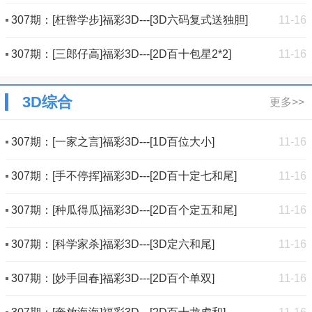
307期：[枉辔学步]福彩3D---[3D六码复式送独胆]
11-16
307期：[三郎仔高]福彩3D---[2D百十包星2*2]
11-16
3D综合
更多>>
307期：[一家之言]福彩3D---[1D百位大小]
11-16
307期：[手不停挥]福彩3D---[2D百十定七和尾]
11-16
307期：[种瓜得瓜]福彩3D---[2D百个定五和尾]
11-16
307期：[科学家杀]福彩3D---[3D定六和尾]
11-16
307期：[妙手回春]福彩3D---[2D百个单双]
11-16