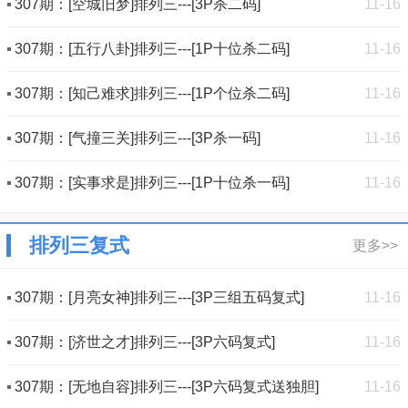
307期：[空城旧梦]排列三---[3P杀二码]
11-16
307期：[五行八卦]排列三---[1P十位杀二码]
11-16
307期：[知己难求]排列三---[1P个位杀二码]
11-16
307期：[气撞三关]排列三---[3P杀一码]
11-16
307期：[实事求是]排列三---[1P十位杀一码]
11-16
排列三复式
更多>>
307期：[月亮女神]排列三---[3P三组五码复式]
11-16
307期：[济世之才]排列三---[3P六码复式]
11-16
307期：[无地自容]排列三---[3P六码复式送独胆]
11-16