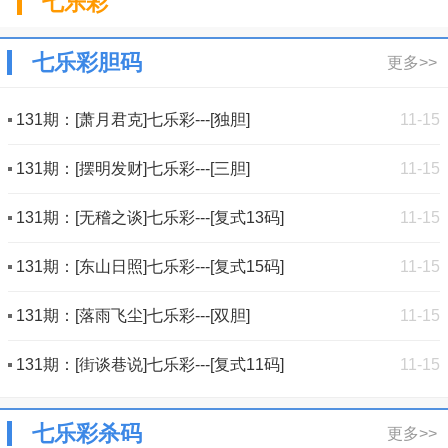
七乐彩
七乐彩胆码
更多>>
131期：[萧月君克]七乐彩---[独胆]
11-15
131期：[摆明发财]七乐彩---[三胆]
11-15
131期：[无稽之谈]七乐彩---[复式13码]
11-15
131期：[东山日照]七乐彩---[复式15码]
11-15
131期：[落雨飞尘]七乐彩---[双胆]
11-15
131期：[街谈巷说]七乐彩---[复式11码]
11-15
七乐彩杀码
更多>>