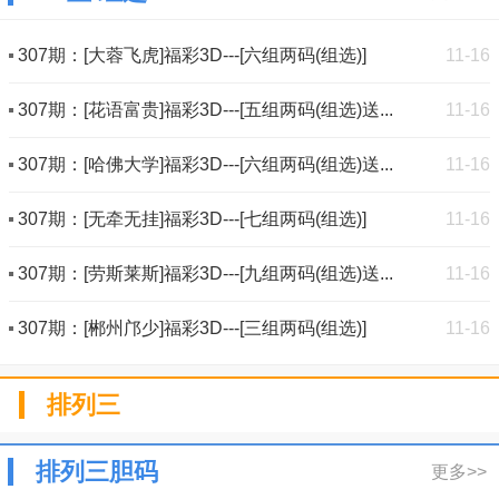
307期：[大蓉飞虎]福彩3D---[六组两码(组选)]
11-16
307期：[花语富贵]福彩3D---[五组两码(组选)送...
11-16
307期：[哈佛大学]福彩3D---[六组两码(组选)送...
11-16
307期：[无牵无挂]福彩3D---[七组两码(组选)]
11-16
307期：[劳斯莱斯]福彩3D---[九组两码(组选)送...
11-16
307期：[郴州邝少]福彩3D---[三组两码(组选)]
11-16
排列三
排列三胆码
更多>>