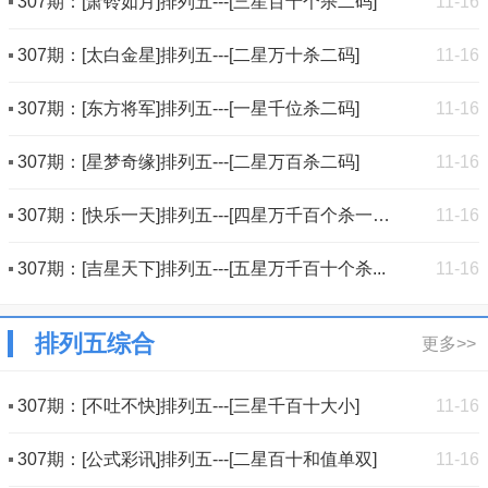
307期：[萧铃如月]排列五---[三星百十个杀二码]
11-16
307期：[太白金星]排列五---[二星万十杀二码]
11-16
307期：[东方将军]排列五---[一星千位杀二码]
11-16
307期：[星梦奇缘]排列五---[二星万百杀二码]
11-16
307期：[快乐一天]排列五---[四星万千百个杀一码]
11-16
307期：[吉星天下]排列五---[五星万千百十个杀...
11-16
排列五综合
更多>>
307期：[不吐不快]排列五---[三星千百十大小]
11-16
307期：[公式彩讯]排列五---[二星百十和值单双]
11-16