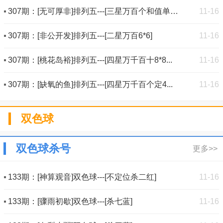
307期：[无可厚非]排列五---[三星万百个和值单双]
11-16
307期：[非公开发]排列五---[二星万百6*6]
11-16
307期：[桃花岛裕]排列五---[四星万千百十8*8...
11-16
307期：[缺氧的鱼]排列五---[四星万千百个定4...
11-16
双色球
双色球杀号
更多>>
133期：[神算观音]双色球---[不定位杀二红]
11-16
133期：[骤雨初歇]双色球---[杀七蓝]
11-16