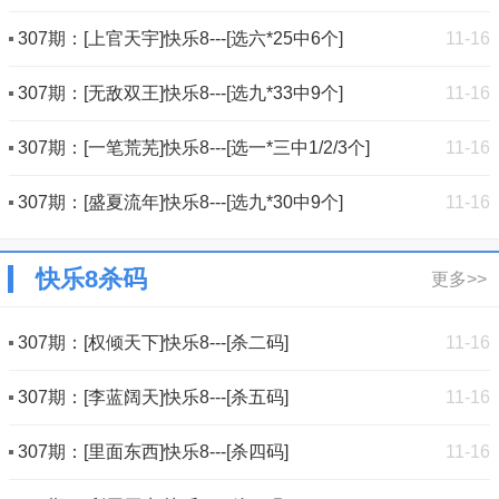
307期：[上官天宇]快乐8---[选六*25中6个]
11-16
307期：[无敌双王]快乐8---[选九*33中9个]
11-16
307期：[一笔荒芜]快乐8---[选一*三中1/2/3个]
11-16
307期：[盛夏流年]快乐8---[选九*30中9个]
11-16
快乐8杀码
更多>>
307期：[权倾天下]快乐8---[杀二码]
11-16
307期：[李蓝阔天]快乐8---[杀五码]
11-16
307期：[里面东西]快乐8---[杀四码]
11-16