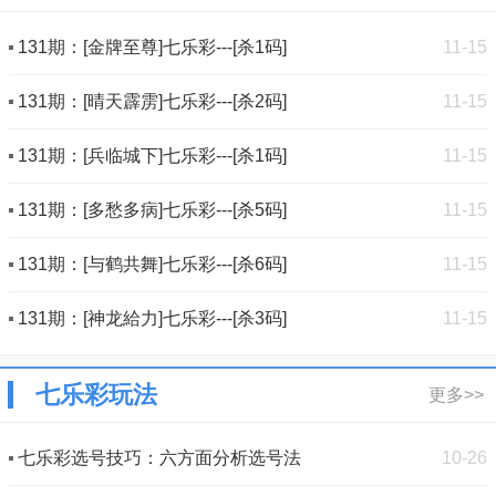
131期：[金牌至尊]七乐彩---[杀1码]
11-15
131期：[晴天霹雳]七乐彩---[杀2码]
11-15
131期：[兵临城下]七乐彩---[杀1码]
11-15
131期：[多愁多病]七乐彩---[杀5码]
11-15
131期：[与鹤共舞]七乐彩---[杀6码]
11-15
131期：[神龙給力]七乐彩---[杀3码]
11-15
七乐彩玩法
更多>>
七乐彩选号技巧：六方面分析选号法
10-26