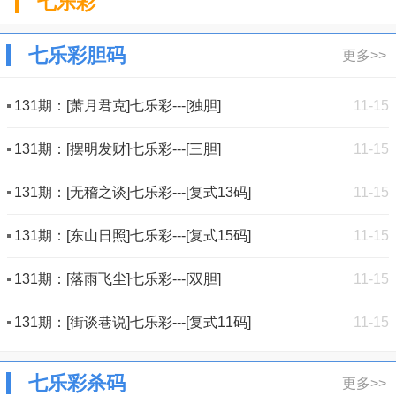
七乐彩
七乐彩胆码
更多>>
131期：[萧月君克]七乐彩---[独胆]
11-15
131期：[摆明发财]七乐彩---[三胆]
11-15
131期：[无稽之谈]七乐彩---[复式13码]
11-15
131期：[东山日照]七乐彩---[复式15码]
11-15
131期：[落雨飞尘]七乐彩---[双胆]
11-15
131期：[街谈巷说]七乐彩---[复式11码]
11-15
七乐彩杀码
更多>>