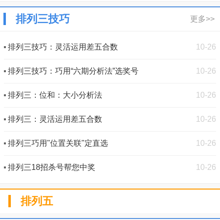
排列三技巧
更多>>
排列三技巧：灵活运用差五合数
10-26
排列三技巧：巧用“六期分析法”选奖号
10-26
排列三：位和：大小分析法
10-26
排列三：灵活运用差五合数
10-26
排列三巧用"位置关联"定直选
10-26
排列三18招杀号帮您中奖
10-26
排列五