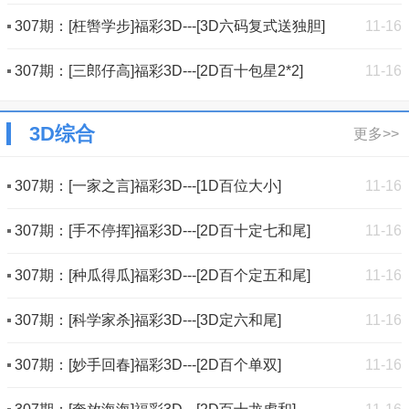
307期：[枉辔学步]福彩3D---[3D六码复式送独胆]
11-16
307期：[三郎仔高]福彩3D---[2D百十包星2*2]
11-16
3D综合
更多>>
307期：[一家之言]福彩3D---[1D百位大小]
11-16
307期：[手不停挥]福彩3D---[2D百十定七和尾]
11-16
307期：[种瓜得瓜]福彩3D---[2D百个定五和尾]
11-16
307期：[科学家杀]福彩3D---[3D定六和尾]
11-16
307期：[妙手回春]福彩3D---[2D百个单双]
11-16