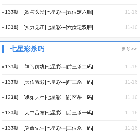
133期：[欲与头发]七星彩---[五位定六胆]
11-16
133期：[实力见证]七星彩---[六位定双胆]
11-16
七星彩杀码
更多>>
133期：[神马前线]七星彩---[前三杀二码]
11-16
133期：[天佑我彩]七星彩---[前三杀一码]
11-16
133期：[戏如人生]七星彩---[前区杀二码]
11-16
133期：[人中吕布]七星彩---[后三杀一码]
11-16
133期：[算命先生]七星彩---[三位杀一码]
11-16