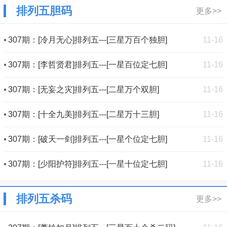
排列五胆码
更多>>
307期：[冷月无心]排列五---[三星万百个独胆]
11-16
307期：[李哲贤君]排列五---[一星百位定七胆]
11-16
307期：[无妄之灾]排列五---[二星万个双胆]
11-16
307期：[十全九美]排列五---[二星万十三胆]
11-16
307期：[破天一剑]排列五---[一星个位定七胆]
11-16
307期：[少阳护符]排列五---[一星十位定七胆]
11-16
排列五杀码
更多>>