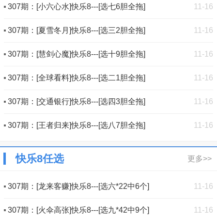
307期：[小六心水]快乐8---[选七6胆全拖]
11-16
307期：[夏雪冬月]快乐8---[选三2胆全拖]
11-16
307期：[慧剑心魔]快乐8---[选十9胆全拖]
11-16
307期：[全球看料]快乐8---[选二1胆全拖]
11-16
307期：[交通银行]快乐8---[选四3胆全拖]
11-16
307期：[王者归来]快乐8---[选八7胆全拖]
11-16
快乐8任选
更多>>
307期：[龙来客赚]快乐8---[选六*22中6个]
11-16
307期：[火伞高张]快乐8---[选九*42中9个]
11-16