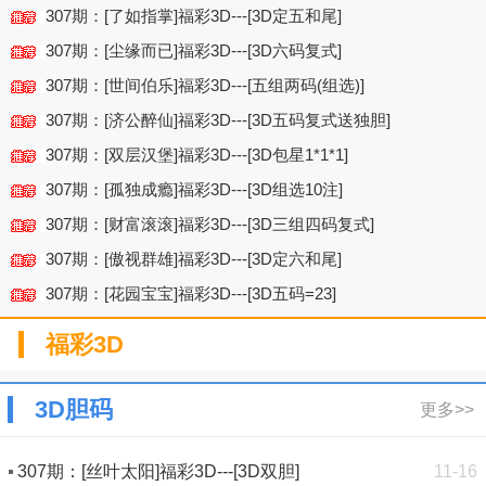
307期：[了如指掌]福彩3D---[3D定五和尾]
307期：[尘缘而已]福彩3D---[3D六码复式]
307期：[世间伯乐]福彩3D---[五组两码(组选)]
307期：[济公醉仙]福彩3D---[3D五码复式送独胆]
307期：[双层汉堡]福彩3D---[3D包星1*1*1]
307期：[孤独成瘾]福彩3D---[3D组选10注]
307期：[财富滚滚]福彩3D---[3D三组四码复式]
307期：[傲视群雄]福彩3D---[3D定六和尾]
307期：[花园宝宝]福彩3D---[3D五码=23]
福彩3D
3D胆码
更多>>
307期：[丝叶太阳]福彩3D---[3D双胆]
11-16