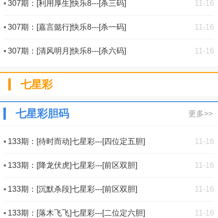
307期：[利用厚生]快乐8---[杀三码]
11-16
307期：[嘉言懿行]快乐8---[杀一码]
11-16
307期：[清风明月]快乐8---[杀六码]
11-16
七星彩
七星彩胆码
更多>>
133期：[待时而动]七星彩---[四位定五胆]
11-16
133期：[降龙伏虎]七星彩---[前区双胆]
11-16
133期：[沉默杀段]七星彩---[前区双胆]
11-16
133期：[落木飞飞]七星彩---[二位定六胆]
11-16