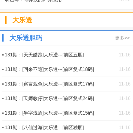
大乐透
大乐透胆码
更多>>
131期：[天天酷跑]大乐透---[前区五胆]
11-16
131期：[回来不隐]大乐透---[前区复式18码]
11-16
131期：[察言观色]大乐透---[前区复式17码]
11-16
131期：[天师教仔]大乐透---[前区复式24码]
11-16
131期：[半字浅眉]大乐透---[前区复式15码]
11-16
131期：[八仙过海]大乐透---[前区独胆]
11-16