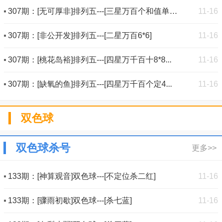
307期：[无可厚非]排列五---[三星万百个和值单双]
11-16
307期：[非公开发]排列五---[二星万百6*6]
11-16
307期：[桃花岛裕]排列五---[四星万千百十8*8...
11-16
307期：[缺氧的鱼]排列五---[四星万千百个定4...
11-16
双色球
双色球杀号
更多>>
133期：[神算观音]双色球---[不定位杀二红]
11-16
133期：[骤雨初歇]双色球---[杀七蓝]
11-16