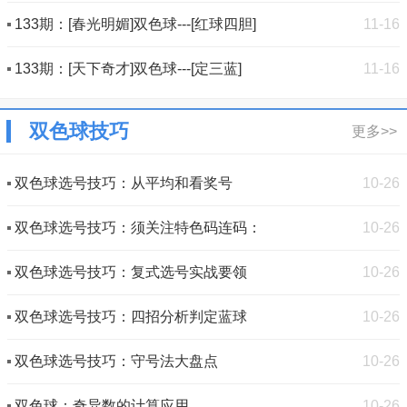
133期：[春光明媚]双色球---[红球四胆]
11-16
133期：[天下奇才]双色球---[定三蓝]
11-16
双色球技巧
更多>>
双色球选号技巧：从平均和看奖号
10-26
双色球选号技巧：须关注特色码连码：
10-26
双色球选号技巧：复式选号实战要领
10-26
双色球选号技巧：四招分析判定蓝球
10-26
双色球选号技巧：守号法大盘点
10-26
双色球：奇异数的计算应用
10-26