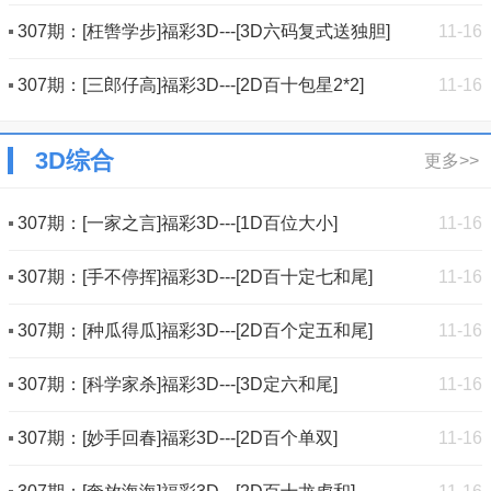
307期：[枉辔学步]福彩3D---[3D六码复式送独胆]
11-16
307期：[三郎仔高]福彩3D---[2D百十包星2*2]
11-16
3D综合
更多>>
307期：[一家之言]福彩3D---[1D百位大小]
11-16
307期：[手不停挥]福彩3D---[2D百十定七和尾]
11-16
307期：[种瓜得瓜]福彩3D---[2D百个定五和尾]
11-16
307期：[科学家杀]福彩3D---[3D定六和尾]
11-16
307期：[妙手回春]福彩3D---[2D百个单双]
11-16