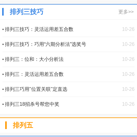
排列三技巧
更多>>
排列三技巧：灵活运用差五合数
10-26
排列三技巧：巧用“六期分析法”选奖号
10-26
排列三：位和：大小分析法
10-26
排列三：灵活运用差五合数
10-26
排列三巧用"位置关联"定直选
10-26
排列三18招杀号帮您中奖
10-26
排列五