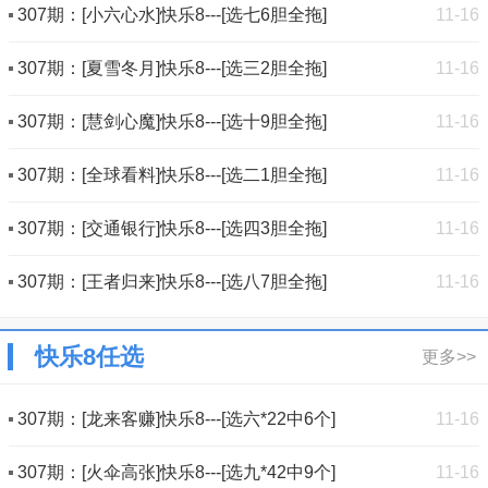
307期：[小六心水]快乐8---[选七6胆全拖]
11-16
307期：[夏雪冬月]快乐8---[选三2胆全拖]
11-16
307期：[慧剑心魔]快乐8---[选十9胆全拖]
11-16
307期：[全球看料]快乐8---[选二1胆全拖]
11-16
307期：[交通银行]快乐8---[选四3胆全拖]
11-16
307期：[王者归来]快乐8---[选八7胆全拖]
11-16
快乐8任选
更多>>
307期：[龙来客赚]快乐8---[选六*22中6个]
11-16
307期：[火伞高张]快乐8---[选九*42中9个]
11-16