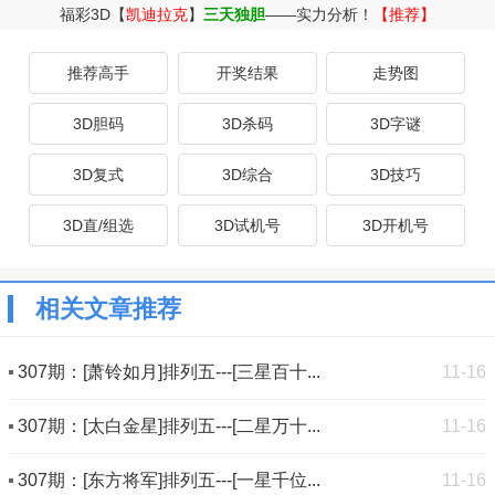
福彩3D【
凯迪拉克
】
三天独胆
——实力分析！
【推荐】
推荐高手
开奖结果
走势图
3D胆码
3D杀码
3D字谜
3D复式
3D综合
3D技巧
3D直/组选
3D试机号
3D开机号
相关文章推荐
307期：[萧铃如月]排列五---[三星百十...
11-16
307期：[太白金星]排列五---[二星万十...
11-16
307期：[东方将军]排列五---[一星千位...
11-16