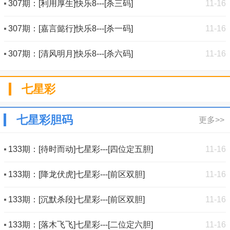
307期：[利用厚生]快乐8---[杀三码]
11-16
307期：[嘉言懿行]快乐8---[杀一码]
11-16
307期：[清风明月]快乐8---[杀六码]
11-16
七星彩
七星彩胆码
更多>>
133期：[待时而动]七星彩---[四位定五胆]
11-16
133期：[降龙伏虎]七星彩---[前区双胆]
11-16
133期：[沉默杀段]七星彩---[前区双胆]
11-16
133期：[落木飞飞]七星彩---[二位定六胆]
11-16