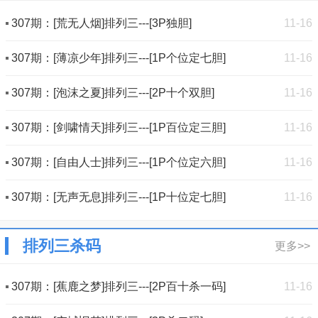
307期：[荒无人烟]排列三---[3P独胆]
11-16
307期：[薄凉少年]排列三---[1P个位定七胆]
11-16
307期：[泡沫之夏]排列三---[2P十个双胆]
11-16
307期：[剑啸情天]排列三---[1P百位定三胆]
11-16
307期：[自由人士]排列三---[1P个位定六胆]
11-16
307期：[无声无息]排列三---[1P十位定七胆]
11-16
排列三杀码
更多>>
307期：[蕉鹿之梦]排列三---[2P百十杀一码]
11-16