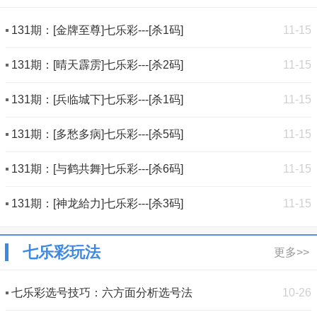
131期：[金牌至尊]七乐彩---[杀1码]
11-15
131期：[晴天霹雳]七乐彩---[杀2码]
11-15
131期：[兵临城下]七乐彩---[杀1码]
11-15
131期：[多愁多病]七乐彩---[杀5码]
11-15
131期：[与鹤共舞]七乐彩---[杀6码]
11-15
131期：[神龙給力]七乐彩---[杀3码]
11-15
七乐彩玩法
更多>>
七乐彩选号技巧：六方面分析选号法
10-26