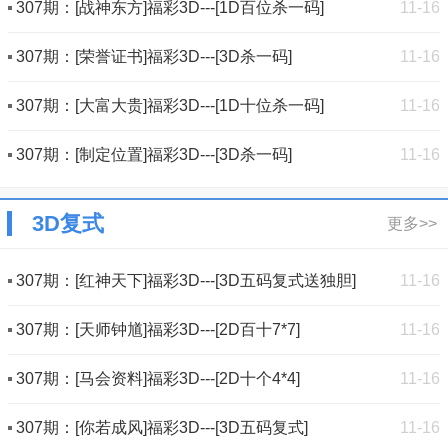
307期：[战神东方]福彩3D---[1D百位杀一码]
11-16
307期：[荣誉证书]福彩3D---[3D杀一码]
11-16
307期：[大富大贵]福彩3D---[1D十位杀一码]
11-16
307期：[制定位置]福彩3D---[3D杀一码]
11-16
3D复式
更多>>
307期：[红神天下]福彩3D---[3D五码复式送独胆]
11-16
307期：[天师钟馗]福彩3D---[2D百十7*7]
11-16
307期：[马会资料]福彩3D---[2D十个4*4]
11-16
307期：[你若成风]福彩3D---[3D五码复式]
11-16