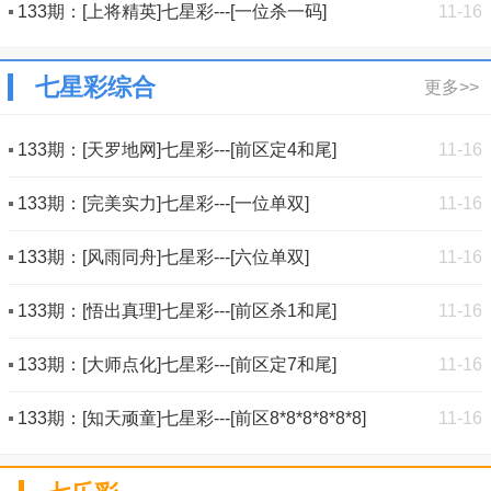
133期：[上将精英]七星彩---[一位杀一码]
11-16
七星彩综合
更多>>
133期：[天罗地网]七星彩---[前区定4和尾]
11-16
133期：[完美实力]七星彩---[一位单双]
11-16
133期：[风雨同舟]七星彩---[六位单双]
11-16
133期：[悟出真理]七星彩---[前区杀1和尾]
11-16
133期：[大师点化]七星彩---[前区定7和尾]
11-16
133期：[知天顽童]七星彩---[前区8*8*8*8*8*8]
11-16