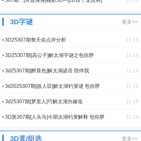
307期：[奔放海海]福彩3D---[2D百十龙虎和]
11-16
3D字谜
更多>>
3D25307期詹天佑点评分析
11-16
3D25307期[高公子]解太湖字谜之包你胖
11-16
3d25307期[醉晨色]解太湖谚语 陪伴我
11-16
3d2025307期[故人叹]解太湖钓叟谜 包你胖
11-16
3d25307期[梦里人]巧解太湖办嫁妆
11-16
3D第307期[人头马]今期太湖钓叟解释 包你胖
11-16
3D直/组选
更多>>