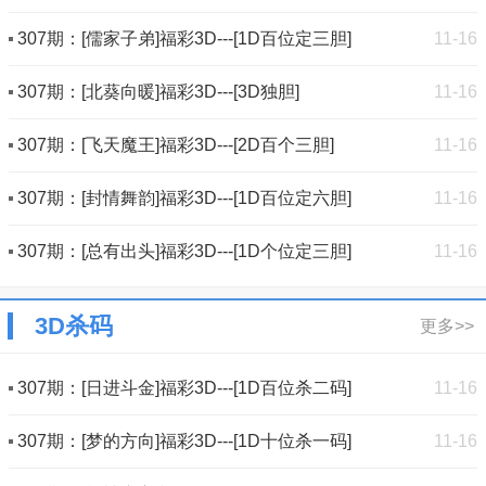
307期：[儒家子弟]福彩3D---[1D百位定三胆]
11-16
307期：[北葵向暖]福彩3D---[3D独胆]
11-16
307期：[飞天魔王]福彩3D---[2D百个三胆]
11-16
307期：[封情舞韵]福彩3D---[1D百位定六胆]
11-16
307期：[总有出头]福彩3D---[1D个位定三胆]
11-16
3D杀码
更多>>
307期：[日进斗金]福彩3D---[1D百位杀二码]
11-16
307期：[梦的方向]福彩3D---[1D十位杀一码]
11-16