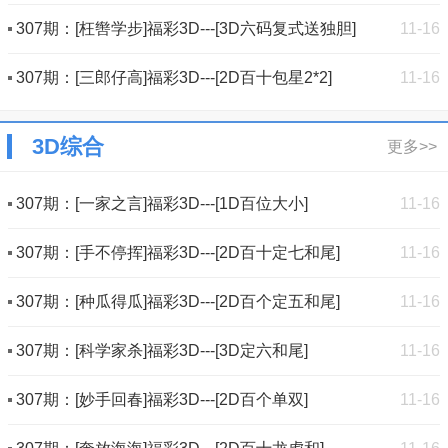
307期：[枉辔学步]福彩3D---[3D六码复式送独胆]
11-16
307期：[三郎仔高]福彩3D---[2D百十包星2*2]
11-16
3D综合
更多>>
307期：[一家之言]福彩3D---[1D百位大小]
11-16
307期：[手不停挥]福彩3D---[2D百十定七和尾]
11-16
307期：[种瓜得瓜]福彩3D---[2D百个定五和尾]
11-16
307期：[科学家杀]福彩3D---[3D定六和尾]
11-16
307期：[妙手回春]福彩3D---[2D百个单双]
11-16