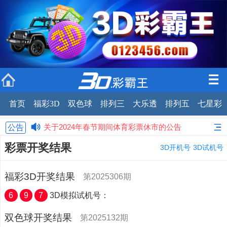
首页
福彩3D
双色球
排列三
大乐透
排列五
七星彩
七乐彩
快乐8
开奖结果
走势图
公告
关于2024年春节期间体育彩票休市的公告
公告
财政部关于2025年彩票市场休市安排...
彩票开奖结果
3D开机号
3D试机号
福彩3D开奖结果
第2025306期
6
9
7
3D模拟试机号：
双色球开奖结果
第2025132期