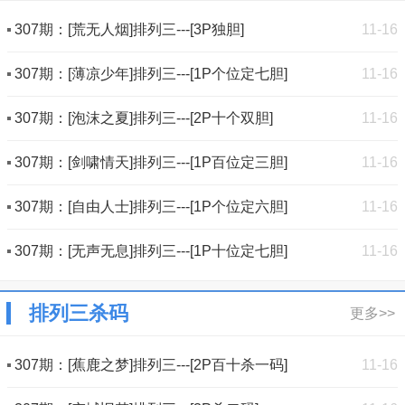
307期：[荒无人烟]排列三---[3P独胆]
11-16
307期：[薄凉少年]排列三---[1P个位定七胆]
11-16
307期：[泡沫之夏]排列三---[2P十个双胆]
11-16
307期：[剑啸情天]排列三---[1P百位定三胆]
11-16
307期：[自由人士]排列三---[1P个位定六胆]
11-16
307期：[无声无息]排列三---[1P十位定七胆]
11-16
排列三杀码
更多>>
307期：[蕉鹿之梦]排列三---[2P百十杀一码]
11-16