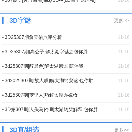
307期：[奔放海海]福彩3D---[2D百十龙虎和]
11-16
3D字谜
更多>>
3D25307期詹天佑点评分析
11-16
3D25307期[高公子]解太湖字谜之包你胖
11-16
3d25307期[醉晨色]解太湖谚语 陪伴我
11-16
3d2025307期[故人叹]解太湖钓叟谜 包你胖
11-16
3d25307期[梦里人]巧解太湖办嫁妆
11-16
3D第307期[人头马]今期太湖钓叟解释 包你胖
11-16
3D直/组选
更多>>