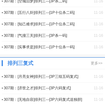
307期：[空城旧梦]排列三---[3P杀二码]
11-16
307期：[五行八卦]排列三---[1P十位杀二码]
11-16
307期：[知己难求]排列三---[1P个位杀二码]
11-16
307期：[气撞三关]排列三---[3P杀一码]
11-16
307期：[实事求是]排列三---[1P十位杀一码]
11-16
排列三复式
更多>>
307期：[月亮女神]排列三---[3P三组五码复式]
11-16
307期：[济世之才]排列三---[3P六码复式]
11-16
307期：[无地自容]排列三---[3P六码复式送独胆]
11-16