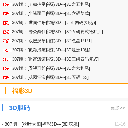
307期：[了如指掌]福彩3D---[3D定五和尾]
307期：[尘缘而已]福彩3D---[3D六码复式]
307期：[世间伯乐]福彩3D---[五组两码(组选)]
307期：[济公醉仙]福彩3D---[3D五码复式送独胆]
307期：[双层汉堡]福彩3D---[3D包星1*1*1]
307期：[孤独成瘾]福彩3D---[3D组选10注]
307期：[财富滚滚]福彩3D---[3D三组四码复式]
307期：[傲视群雄]福彩3D---[3D定六和尾]
307期：[花园宝宝]福彩3D---[3D五码=23]
福彩3D
3D胆码
更多>>
307期：[丝叶太阳]福彩3D---[3D双胆]
11-16