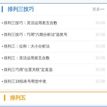
排列三技巧
更多>>
排列三技巧：灵活运用差五合数
10-26
排列三技巧：巧用“六期分析法”选奖号
10-26
排列三：位和：大小分析法
10-26
排列三：灵活运用差五合数
10-26
排列三巧用"位置关联"定直选
10-26
排列三18招杀号帮您中奖
10-26
排列五