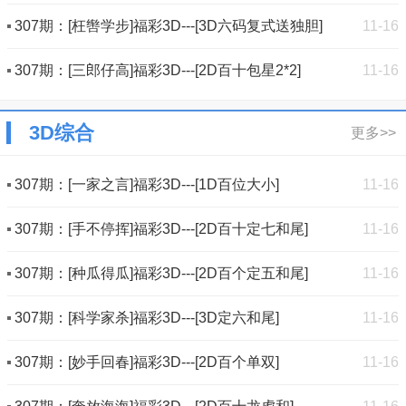
307期：[枉辔学步]福彩3D---[3D六码复式送独胆]
11-16
307期：[三郎仔高]福彩3D---[2D百十包星2*2]
11-16
3D综合
更多>>
307期：[一家之言]福彩3D---[1D百位大小]
11-16
307期：[手不停挥]福彩3D---[2D百十定七和尾]
11-16
307期：[种瓜得瓜]福彩3D---[2D百个定五和尾]
11-16
307期：[科学家杀]福彩3D---[3D定六和尾]
11-16
307期：[妙手回春]福彩3D---[2D百个单双]
11-16