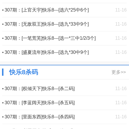
307期：[上官天宇]快乐8---[选六*25中6个]
11-16
307期：[无敌双王]快乐8---[选九*33中9个]
11-16
307期：[一笔荒芜]快乐8---[选一*三中1/2/3个]
11-16
307期：[盛夏流年]快乐8---[选九*30中9个]
11-16
快乐8杀码
更多>>
307期：[权倾天下]快乐8---[杀二码]
11-16
307期：[李蓝阔天]快乐8---[杀五码]
11-16
307期：[里面东西]快乐8---[杀四码]
11-16