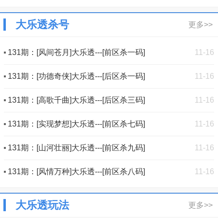
大乐透杀号
更多>>
131期：[风间苍月]大乐透---[前区杀一码]
11-16
131期：[功德奇侠]大乐透---[后区杀一码]
11-16
131期：[高歌千曲]大乐透---[后区杀三码]
11-16
131期：[实现梦想]大乐透---[前区杀七码]
11-16
131期：[山河壮丽]大乐透---[前区杀九码]
11-16
131期：[风情万种]大乐透---[前区杀八码]
11-16
大乐透玩法
更多>>