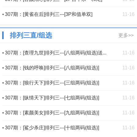
307期：[黄雀在后]排列三---[3P和值单双]
11-16
排列三直/组选
更多>>
307期：[查理九世]排列三---[八组两码(组选)送...
11-16
307期：[钱的呼唤]排列三---[八组两码(组选)]
11-16
307期：[狼行天下]排列三---[三组两码(组选)]
11-16
307期：[纵情天下]排列三---[七组两码(组选)]
11-16
307期：[素颜美女]排列三---[九组两码(组选)]
11-16
307期：[鲨少杀庄]排列三---[十组两码(组选)]
11-16