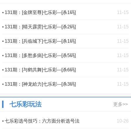
131期：[金牌至尊]七乐彩---[杀1码]
11-15
131期：[晴天霹雳]七乐彩---[杀2码]
11-15
131期：[兵临城下]七乐彩---[杀1码]
11-15
131期：[多愁多病]七乐彩---[杀5码]
11-15
131期：[与鹤共舞]七乐彩---[杀6码]
11-15
131期：[神龙給力]七乐彩---[杀3码]
11-15
七乐彩玩法
更多>>
七乐彩选号技巧：六方面分析选号法
10-26