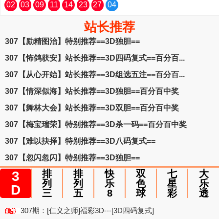
02
03
09
11
14
23
27
04
站长推荐
307【励精图治】特别推荐==3D独胆==
307【怖鸽获安】站长推荐==3D四码复式==百分百...
307【从心开始】站长推荐==3D组选五注==百分百...
307【情深似海】站长推荐==3D独胆==百分百中奖
307【舞林大会】站长推荐==3D双胆==百分百中奖
307【梅宝瑞荣】特别推荐==3D杀一码==百分百中奖
307【难以抉择】特别推荐==3D八码复式==
307【忽闪忽闪】特别推荐==3D独胆==
排
排
快
双
七
大
3
列
列
乐
色
星
乐
D
三
五
8
球
彩
透
307期：[仁义之师]福彩3D---[3D四码复式]