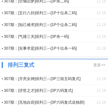
307期：[空城旧梦]排列三---[3P杀二码]
11-16
307期：[五行八卦]排列三---[1P十位杀二码]
11-16
307期：[知己难求]排列三---[1P个位杀二码]
11-16
307期：[气撞三关]排列三---[3P杀一码]
11-16
307期：[实事求是]排列三---[1P十位杀一码]
11-16
排列三复式
更多>>
307期：[月亮女神]排列三---[3P三组五码复式]
11-16
307期：[济世之才]排列三---[3P六码复式]
11-16
307期：[无地自容]排列三---[3P六码复式送独胆]
11-16