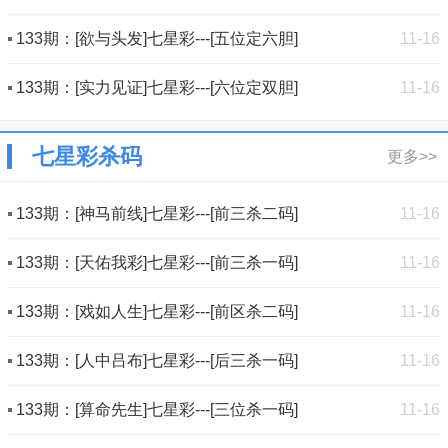
133期：[欲与头发]七星彩---[五位定六胆]
11-16
133期：[实力见证]七星彩---[六位定双胆]
11-16
七星彩杀码
更多>>
133期：[神马前线]七星彩---[前三杀二码]
11-16
133期：[天佑我彩]七星彩---[前三杀一码]
11-16
133期：[戏如人生]七星彩---[前区杀二码]
11-16
133期：[人中吕布]七星彩---[后三杀一码]
11-16
133期：[算命先生]七星彩---[三位杀一码]
11-16