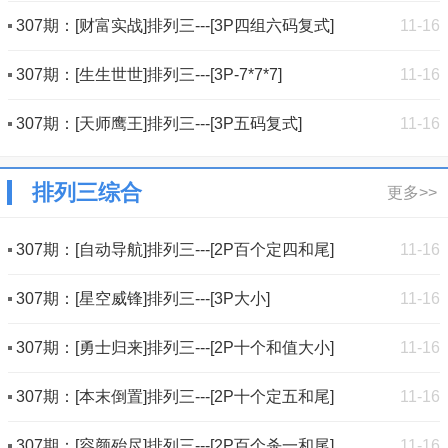
307期：[财富实战]排列三---[3P四组六码复式]
11-16
307期：[生生世世]排列三---[3P-7*7*7]
11-16
307期：[天师鹰王]排列三---[3P五码复式]
11-16
排列三综合
更多>>
307期：[自动导航]排列三---[2P百个定四和尾]
11-16
307期：[星空威锋]排列三---[3P大小]
11-16
307期：[勇士归来]排列三---[2P十个和值大小]
11-16
307期：[本末倒置]排列三---[2P十个定五和尾]
11-16
307期：[容颜殆尽]排列三---[2P百个杀一和尾]
11-16