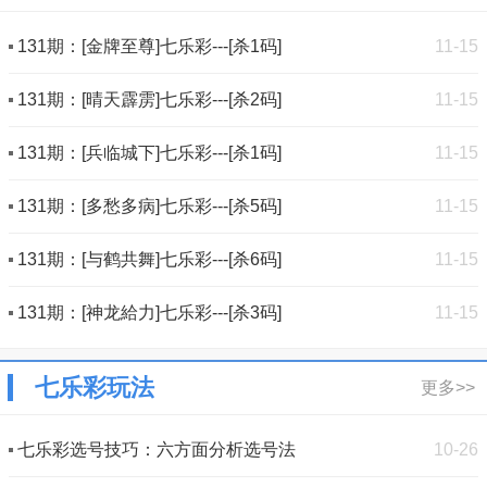
131期：[金牌至尊]七乐彩---[杀1码]
11-15
131期：[晴天霹雳]七乐彩---[杀2码]
11-15
131期：[兵临城下]七乐彩---[杀1码]
11-15
131期：[多愁多病]七乐彩---[杀5码]
11-15
131期：[与鹤共舞]七乐彩---[杀6码]
11-15
131期：[神龙給力]七乐彩---[杀3码]
11-15
七乐彩玩法
更多>>
七乐彩选号技巧：六方面分析选号法
10-26