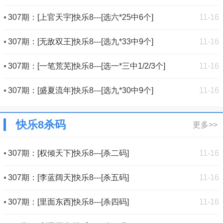
307期：[上官天宇]快乐8---[选六*25中6个]
11-16
307期：[无敌双王]快乐8---[选九*33中9个]
11-16
307期：[一笔荒芜]快乐8---[选一*三中1/2/3个]
11-16
307期：[盛夏流年]快乐8---[选九*30中9个]
11-16
快乐8杀码
更多>>
307期：[权倾天下]快乐8---[杀二码]
11-16
307期：[李蓝阔天]快乐8---[杀五码]
11-16
307期：[里面东西]快乐8---[杀四码]
11-16