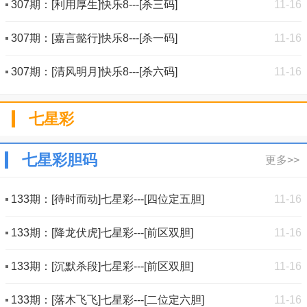
307期：[利用厚生]快乐8---[杀三码]
11-16
307期：[嘉言懿行]快乐8---[杀一码]
11-16
307期：[清风明月]快乐8---[杀六码]
11-16
七星彩
七星彩胆码
更多>>
133期：[待时而动]七星彩---[四位定五胆]
11-16
133期：[降龙伏虎]七星彩---[前区双胆]
11-16
133期：[沉默杀段]七星彩---[前区双胆]
11-16
133期：[落木飞飞]七星彩---[二位定六胆]
11-16