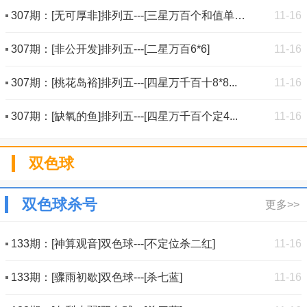
307期：[无可厚非]排列五---[三星万百个和值单双]
11-16
307期：[非公开发]排列五---[二星万百6*6]
11-16
307期：[桃花岛裕]排列五---[四星万千百十8*8...
11-16
307期：[缺氧的鱼]排列五---[四星万千百个定4...
11-16
双色球
双色球杀号
更多>>
133期：[神算观音]双色球---[不定位杀二红]
11-16
133期：[骤雨初歇]双色球---[杀七蓝]
11-16