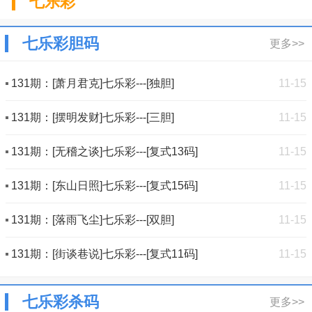
七乐彩
七乐彩胆码
更多>>
131期：[萧月君克]七乐彩---[独胆]
11-15
131期：[摆明发财]七乐彩---[三胆]
11-15
131期：[无稽之谈]七乐彩---[复式13码]
11-15
131期：[东山日照]七乐彩---[复式15码]
11-15
131期：[落雨飞尘]七乐彩---[双胆]
11-15
131期：[街谈巷说]七乐彩---[复式11码]
11-15
七乐彩杀码
更多>>