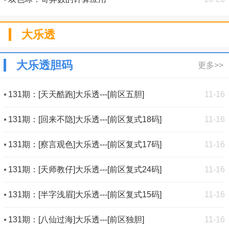
大乐透
大乐透胆码
更多>>
131期：[天天酷跑]大乐透---[前区五胆]
11-16
131期：[回来不隐]大乐透---[前区复式18码]
11-16
131期：[察言观色]大乐透---[前区复式17码]
11-16
131期：[天师教仔]大乐透---[前区复式24码]
11-16
131期：[半字浅眉]大乐透---[前区复式15码]
11-16
131期：[八仙过海]大乐透---[前区独胆]
11-16